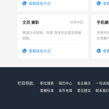
务，财务咨询等业务。欲求兼职会计工
查看联系方式
查
作
文员 兼职
08月08日
手机兼
曾做企业官网，阿里 淘宝代运营及网格
没有时
销售。
生党都
间，一
勤快的
查看联系方式
查
栏目导航:
职位搜索
简历中心
名企展示
一句话
套餐标准
金币充值
意见建议
联系我