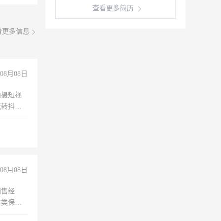
查看更多简历
看更多信息
08月08日
拍摄短视
玩转抖音
拍摄短视
玩转抖
你也可以
08月08日
销售经
安类保安
维修水电