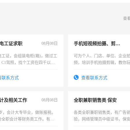
查
电工证求职
08月08日
手机短视频拍摄、剪辑、抖音快手
电工证，会组装电柜(箱)，做过工
可为个人、门店、单位、企业
；C1驾照，找个工资在四千以
频，培训手机拍摄剪辑，教你
强县以外需要有住宿，保险勿扰
可为个人、门店、单位、企业
频，培训手机拍摄剪辑，教你
看联系方式
查看联系方式
音！你也可以成为拍摄达人！
成为拍摄达人！
计及相关工作
08月08日
全职兼职销售类 保安
7岁，会计大专毕业，做账报税。
各类全职兼职销售类，有广告
份全职会计等财务类工作。有会
验，网络管理员中级证书，保
队长，形象岗或幼儿园保安，