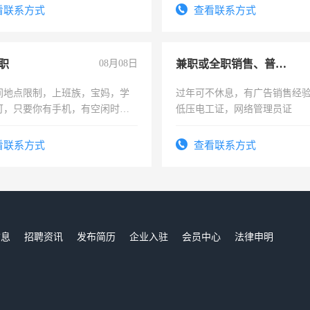
有高低压电工证和十几年工作
看联系方式
查看联系方式
职
08月08日
兼职或全职销售、普工、维修
间地点限制，上班族，宝妈，学
过年可不休息，有广告销售经
可，只要你有手机，有空闲时
低压电工证，网络管理员证
单一结，一天二三十不成问题，
四五十，每天挣零花钱没问题！
看联系方式
查看联系方式
信息
招聘资讯
发布简历
企业入驻
会员中心
法律申明
们