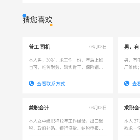
猜您喜欢
普工 司机
08月08日
男，有
本人男，30岁，求工作一份，年后上班
男，有
也可，吃苦耐劳，踏实肯干，保险销售
厂维修
勿扰
上，枣
电话
查看联系方式
查
兼职会计
08月08日
求职会
本人女中级职称12年工作经验，出口退
本人 3
税、政府补贴、银行贷款、纳税申报、
欲求一
为各类公司策划，设建新账，理乱账业
计证