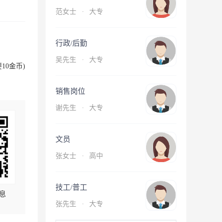
范女士
·
大专
行政/后勤
吴先生
·
大专
10金币)
销售岗位
谢先生
·
大专
文员
张女士
·
高中
技工/普工
息
张先生
·
大专