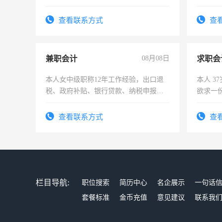
勿扰
上，枣
电话
查看联系方式
查
兼职会计
08月08日
求职会
本人女中级职称12年工作经验，出口退
本人 3
税、政府补贴、银行贷款、纳税申报、
欲求一
为各类公司策划，设建新账，理乱账业
计证
务，财务咨询等业务。欲求兼职会计工
查看联系方式
查
作
栏目导航:
职位搜索
简历中心
名企展示
一句话
套餐标准
金币充值
意见建议
联系我