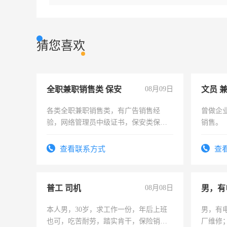
猜您喜欢
全职兼职销售类 保安
08月09日
文员 
各类全职兼职销售类，有广告销售经
曾做企
验，网络管理员中级证书，保安类保安
销售。
队长，形象岗或幼儿园保安，维修水电
有高低压电工证和十几年工作经验
查看联系方式
查
普工 司机
08月08日
男，有
本人男，30岁，求工作一份，年后上班
男，有
也可，吃苦耐劳，踏实肯干，保险销售
厂维修