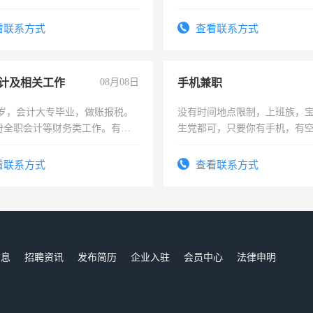
强县以外需要有住宿，保险勿扰
可为个人、门店、单位、企业
频，培训手机拍摄剪辑，教你
看联系方式
查看联系方式
音！你也可以成为拍摄达人！
成为拍摄达人！
计及相关工作
08月08日
手机兼职
7岁，会计大专毕业，做账报税。
没有时间地点限制，上班族，
份全职会计等财务类工作。有会
生党都可，只要你有手机，有
间，一单一结，一天二三十不
勤快的四五十，每天挣零花钱
看联系方式
查看联系方式
信息
招聘资讯
发布简历
企业入驻
会员中心
法律申明
们