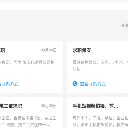
查
兼职
08月09日
求职保安
业官网，阿里 淘宝代运营及网格
最好是售楼部，商场，8小时，
勿扰
看联系方式
查看联系方式
电工证求职
08月08日
手机短视频拍摄、剪辑、抖音快手
电工证，会组装电柜(箱)，做过工
可为个人、门店、单位、企业
；C1驾照，找个工资在四千以
频，培训手机拍摄剪辑，教你