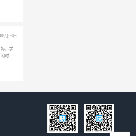
拍摄短视
玩转抖
你也可以
08月08日
宝妈，学
空闲时
成问题，
没问题！