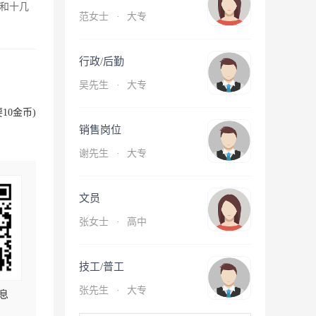
和十几
范女士
·
大专
行政/后勤
吴先生
·
大专
10金币)
销售岗位
谢先生
·
大专
文员
张女士
·
高中
技工/普工
张先生
·
大专
息